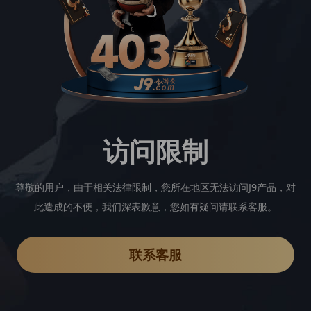
访问限制
尊敬的用户，由于相关法律限制，您所在地区无法访问J9产品，对
此造成的不便，我们深表歉意，您如有疑问请联系客服。
联系客服