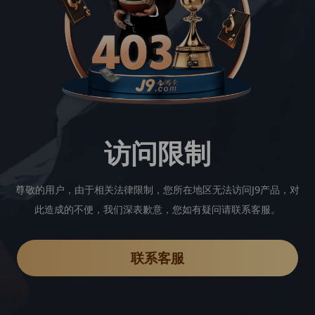
访问限制
尊敬的用户，由于相关法律限制，您所在地区无法访问J9产品，对
此造成的不便，我们深表歉意，您如有疑问请联系客服。
联系客服